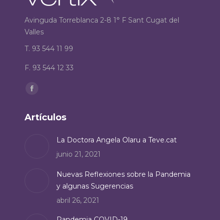
Avinguda Torreblanca 2-8 1° F Sant Cugat del
Valles
T. 93 544 11 99
F. 93 544 12 33
Encuéntranos en:
Facebook
page
Artículos
opens
in
La Doctora Angela Olaru a Teve.cat
new
junio 21, 2021
window
Nuevas Reflexiones sobre la Pandemia
y algunas Sugerencias
abril 26, 2021
Pandemia COVID-19