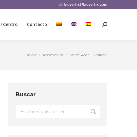
biovertix@biovertix.com
El Centro
Contacto
Buscar:
El Centro
Contacto
Buscar:
Inicio
Testimonios
Mercè Roca, Jubilada,
Estás aquí:
Buscar
Buscar: