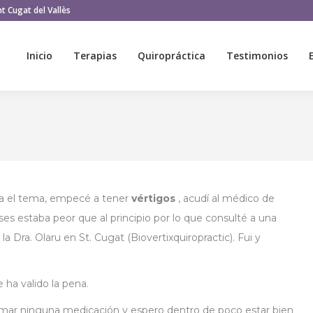
t Cugat del Vallès
Inicio
Terapias
Quiropráctica
Testimonios
Inicio
Terapias
Quiropráctica
Testimonios
va el tema, empecé a tener
vértigos
, acudí al médico de
es estaba peor que al principio por lo que consulté a una
a Dra. Olaru en St. Cugat (Biovertixquiropractic). Fui y
 ha valido la pena.
ar ninguna medicación y espero dentro de poco estar bien