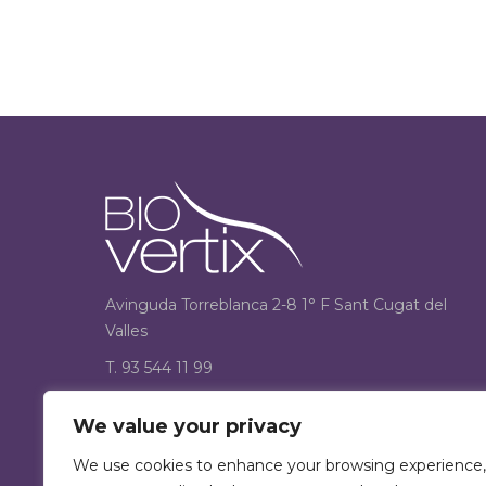
Avinguda Torreblanca 2-8 1° F Sant Cugat del
Valles
T. 93 544 11 99
F. 93 544 12 33
We value your privacy
Encuéntranos en:
We use cookies to enhance your browsing experience,
Facebook