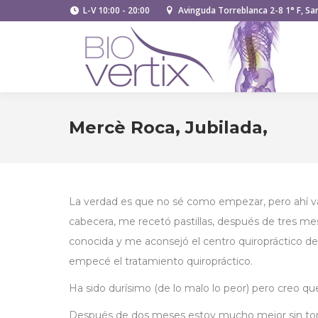
L-V 10:00 - 20:00
Avinguda Torreblanca 2-8 1° F, San
Mercè Roca, Jubilada,
La verdad es que no sé como empezar, pero ahí 
cabecera, me recetó pastillas, después de tres mes
conocida y me aconsejó el centro quiropráctico de l
empecé el tratamiento quiropráctico.
Ha sido durísimo (de lo malo lo peor) pero creo que
Después de dos meses estoy mucho mejor sin tom