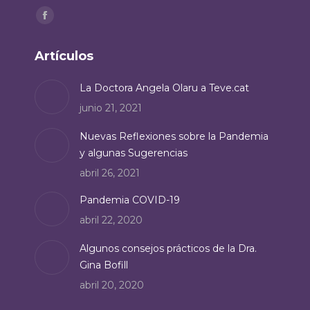
Encuéntranos en:
Facebook
page
Artículos
opens
in
La Doctora Angela Olaru a Teve.cat
new
junio 21, 2021
window
Nuevas Reflexiones sobre la Pandemia
y algunas Sugerencias
abril 26, 2021
Pandemia COVID-19
abril 22, 2020
Algunos consejos prácticos de la Dra.
Gina Bofill
abril 20, 2020