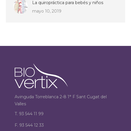
La quiropráctica para bebés y niños
mayo 10, 2019
Avinguda Torreblanca 2-8 1° F Sant Cugat del
Valles
T. 93 544 11 99
F. 93 544 12 33