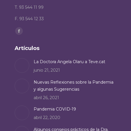
T. 93 544 11 99
F. 93 544 12 33
Encuéntranos en:
Facebook
page
Artículos
opens
in
La Doctora Angela Olaru a Teve.cat
new
junio 21, 2021
window
Nuevas Reflexiones sobre la Pandemia
y algunas Sugerencias
abril 26, 2021
Pandemia COVID-19
abril 22, 2020
Algunos consejos prácticos de la Dra.